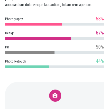
accusantium doloremque laudantium, totam rem aperiam.
58%
Photography
67%
Design
50%
PR
44%
Photo Retouch

